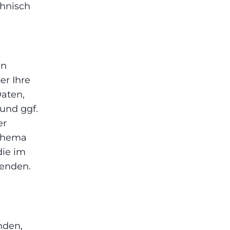
chnisch
en
er Ihre
aten,
und ggf.
er
 Thema
die im
enden.
g
enden,