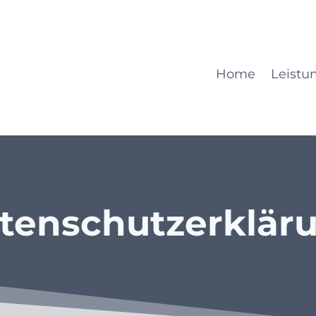
al-online.de
Home
Leistu
ten­schutz­er­klä­