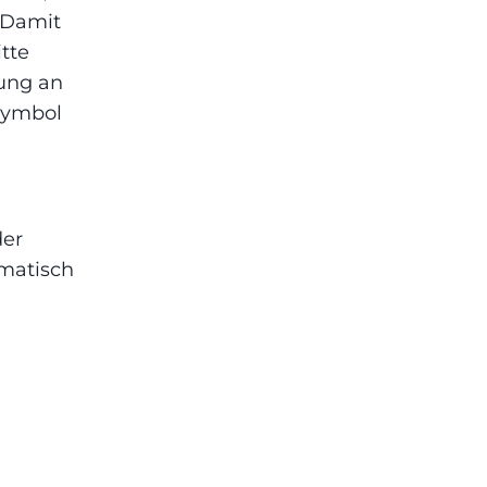
 Damit
itte
dung an
-Symbol
der
omatisch