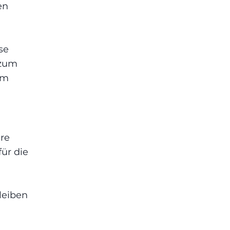
en
se
 zum
om
hre
ür die
leiben