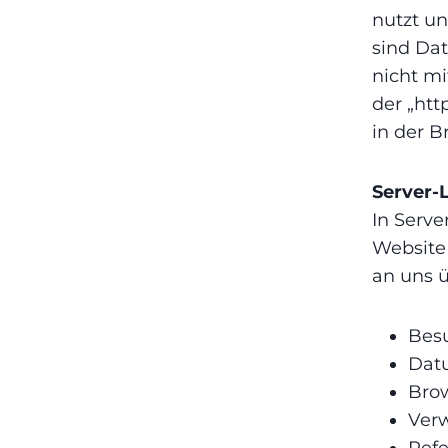
nutzt u
sind Dat
nicht mi
der „htt
in der B
Server-
In Serve
Website
an uns ü
Besu
Datu
Brow
Ver
Refe