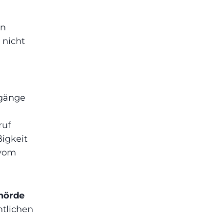
in
 nicht
rgänge
ruf
igkeit
 vom
hörde
htlichen