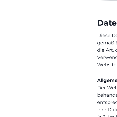
Da­te
Diese Da
gemäß B
die Art
Verwend
Websiteb
Allgeme
Der Web
behande
entsprec
Ihre Dat
(z.B. im