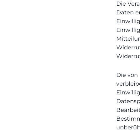
Die Ver
Daten er
Einwilli
Einwilli
Mitteilu
Widerru
Widerru
Die von
verbleib
Einwilli
Datenspe
Bearbeit
Bestimm
unberüh