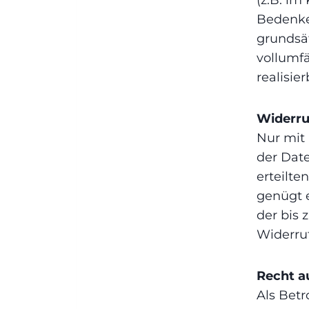
Bedenke
grundsät
vollumfä
realisier
Widerru
Nur mit 
der Date
erteilte
genügt e
der bis 
Widerru
Recht a
Als Betr