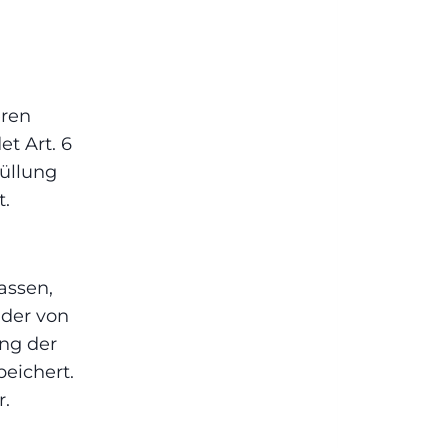
eren
t Art. 6
füllung
t.
assen,
 der von
ng der
peichert.
r.