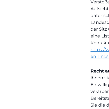
Verstoß
Aufsich
datensch
Landesd
der Sitz
eine Lis
Kontaktd
https://
en_link
Recht a
Ihnen st
Einwilli
verarbei
Bereitst
Sie die 