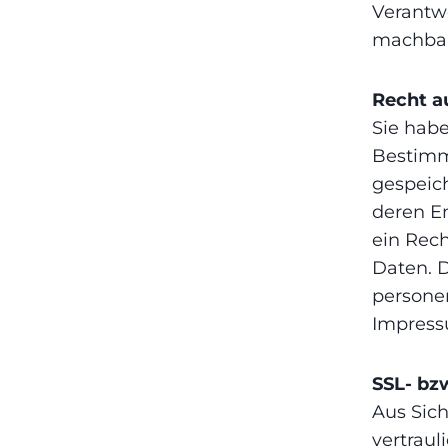
Verantwo
machbar 
Recht a
Sie hab
Bestimm
gespeic
deren E
ein Rech
Daten. 
persone
Impress
SSL- bz
Aus Sic
vertraul