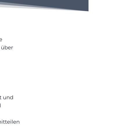
e
 über
t und
d
itteilen