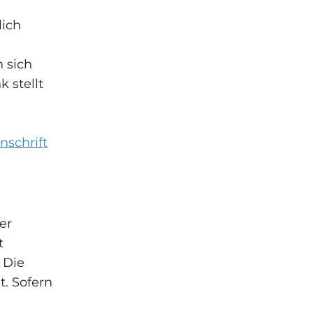
lich
 sich
 stellt
nschrift
er
t
 Die
t. Sofern